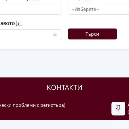
равото
Търси
КОНТАКТИ
чески проблеми с регистъра)