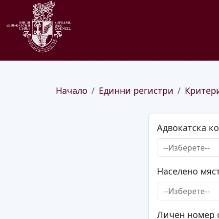
Начало
Единни регистри
Критери
Адвокатска к
Населено мяс
Личен номер 